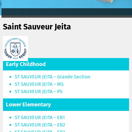
Saint Sauveur Jeita
Early Childhood
ST SAUVEUR JEITA – Grande Section
ST SAUVEUR JEITA – MS
ST SAUVEUR JEITA – PS
Lower Elementary
ST SAUVEUR JEITA – EB1
ST SAUVEUR JEITA – EB2